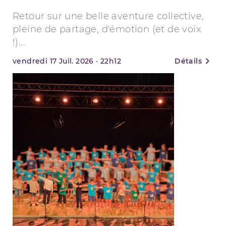
Retour sur une belle aventure collective,
pleine de partage, d'émotion (et de voix
!)...
vendredi
17
Juil. 2026
·
22h12
Détails