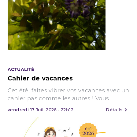
ACTUALITÉ
Cahier de vacances
Cet été, faites vibrer vos vacances avec un
cahier pas comme les autres ! Vous...
vendredi
17
Juil. 2026
·
22h12
Détails