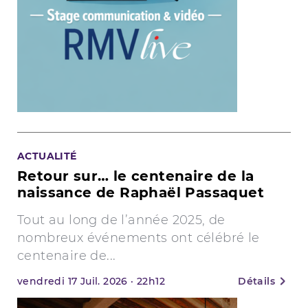
ACTUALITÉ
Retour sur… le centenaire de la
naissance de Raphaël Passaquet
Tout au long de l’année 2025, de
nombreux événements ont célébré le
centenaire de...
vendredi
17
Juil. 2026
·
22h12
Détails