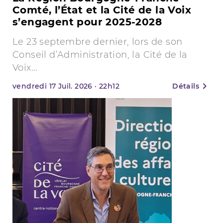
Comté, l’État et la Cité de la Voix
s’engagent pour 2025-2028
Le 23 septembre dernier, lors de son
Conseil d’Administration, la Cité de la
Voix...
vendredi
17
Juil. 2026
·
22h12
Détails