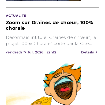
ACTUALITÉ
Zoom sur Graines de chœur, 100%
chorale
Désormais intitulé "Graines de chœur", le
projet 100 % Chorale" porté par la Cité...
vendredi
17
Juil. 2026
·
22h12
Détails