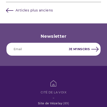
Navigation
Articles plus anciens
des
articles
Newsletter
CITÉ DE LA VOIX
–
Site de Vézelay
(89)