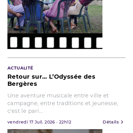
ACTUALITÉ
Retour sur… L’Odyssée des
Bergères
Une aventure musicale entre ville et
campagne, entre traditions et jeunesse,
c'est le pari...
vendredi
17
Juil. 2026
·
22h12
Détails