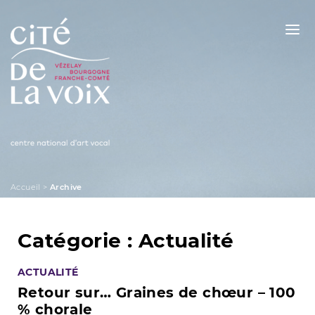
Skip
to
content
La Cité de la Voix
Accueil
>
Archive
Catégorie :
Actualité
ACTUALITÉ
Retour sur… Graines de chœur – 100
% chorale