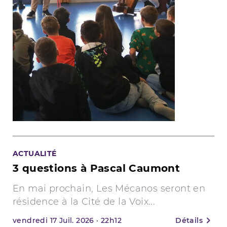
ACTUALITÉ
3 questions à Pascal Caumont
En mai prochain, Les Mécanos seront en
résidence à la Cité de la Voix...
vendredi
17
Juil. 2026
·
22h12
Détails