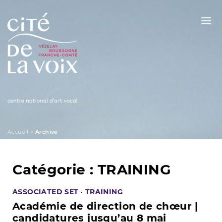
Skip
to
content
La Cité de la Voix
Accueil
>
Archive
Catégorie :
TRAINING
ASSOCIATED SET
·
TRAINING
Académie de direction de chœur |
candidatures jusqu’au 8 mai