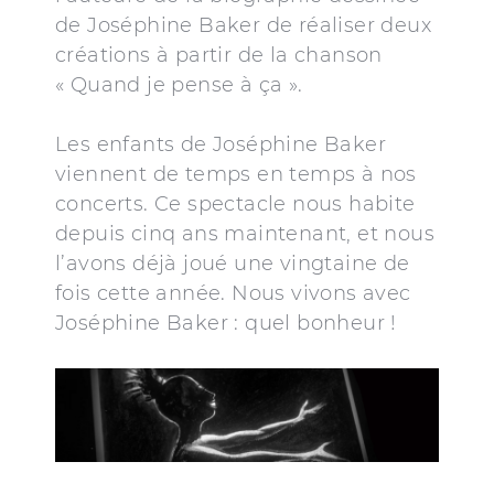
de Joséphine Baker de réaliser deux
créations à partir de la chanson
« Quand je pense à ça ».
Les enfants de Joséphine Baker
viennent de temps en temps à nos
concerts. Ce spectacle nous habite
depuis cinq ans maintenant, et nous
l’avons déjà joué une vingtaine de
fois cette année. Nous vivons avec
Joséphine Baker : quel bonheur !