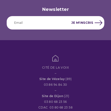
Newsletter
CITÉ DE LA VOIX
–
Site de Vézelay
(89)
03 86 94 84 30
–
Site de Dijon
(21)
03 80 68 23 56
CDAC 03 80 68 23 58