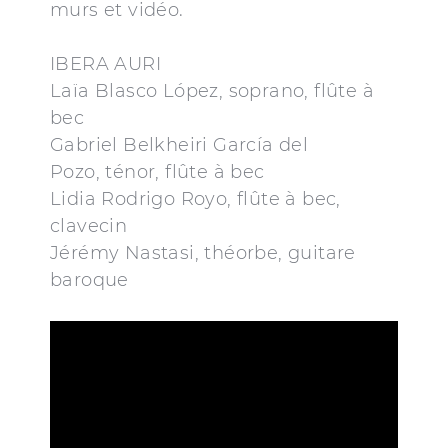
murs et vidéo.
IBERA AURI
Laïa Blasco López, soprano, flûte à
bec
Gabriel Belkheiri García del
Pozo, ténor, flûte à bec
Lidia Rodrigo Royo, flûte à bec,
clavecin
Jérémy Nastasi, théorbe, guitare
baroque