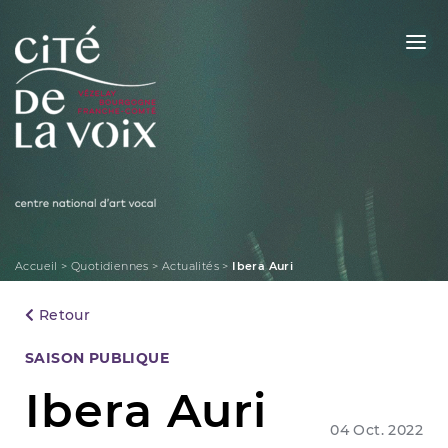
Skip
to
content
La Cité de la Voix
Accueil
>
Quotidiennes
>
Actualités
>
Ibera Auri
Retour
Categories
SAISON PUBLIQUE
Ibera Auri
04 Oct. 2022