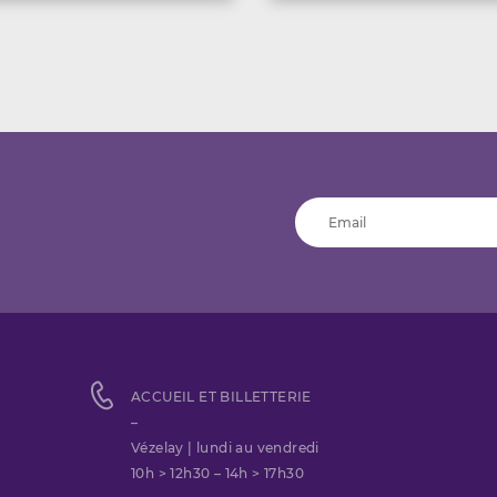
ACCUEIL ET BILLETTERIE
–
Vézelay | lundi au vendredi
10h > 12h30 – 14h > 17h30