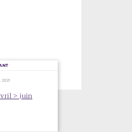
ANT
. 2021
vril > juin