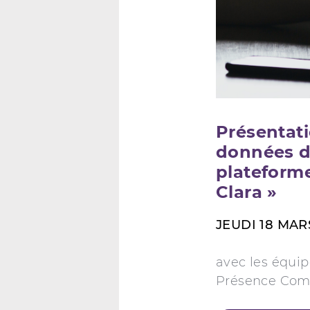
Présentati
données d
plateform
Clara »
JEUDI 18 MARS
avec les équi
Présence Comp