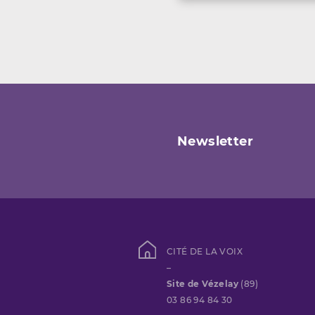
Newsletter
CITÉ DE LA VOIX
–
Site de Vézelay
(89)
03 86 94 84 30