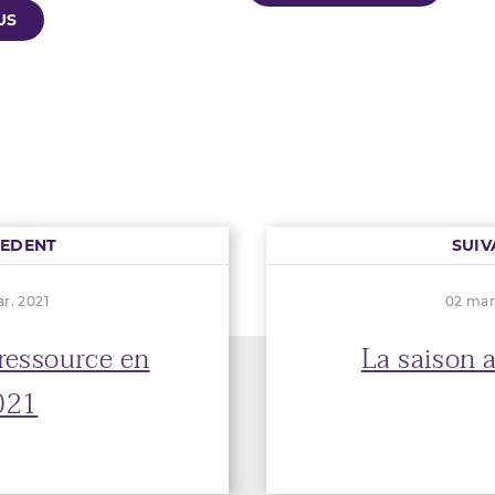
US
CEDENT
SUIV
r. 2021
02 mar
ressource en
La saison a
021