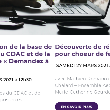
on de la base de
Découverte de ré
u CDAC et de la
pour choeur de 
e « Demandez à
SAMEDI 27 MARS 2021 
avec Mathieu Romano 
 2021 à 12h30
Chalard – Ensemble Ae
Marie-Catherine Gourd
pes du CDAC et de
ositrices
EN SAVOIR PLUS