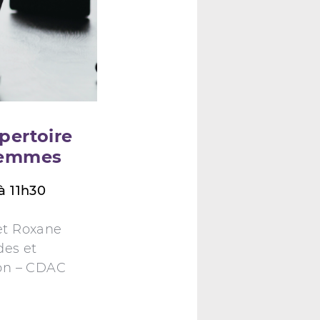
pertoire
femmes
à 11h30
et Roxane
des et
on – CDAC