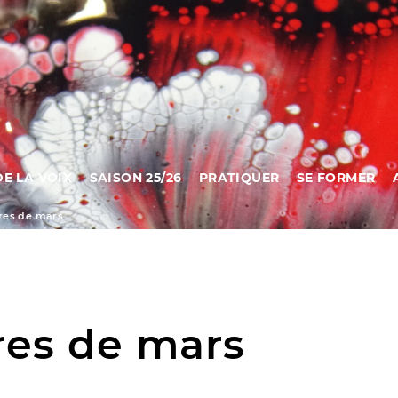
DE LA VOIX
SAISON 25/26
PRATIQUER
SE FORMER
res de mars
res de mars