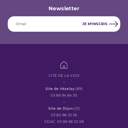
Newsletter
CITÉ DE LA VOIX
–
Site de Vézelay
(89)
03 86 94 84 30
–
Site de Dijon
(21)
03 80 68 23 56
CDAC 03 80 68 23 58