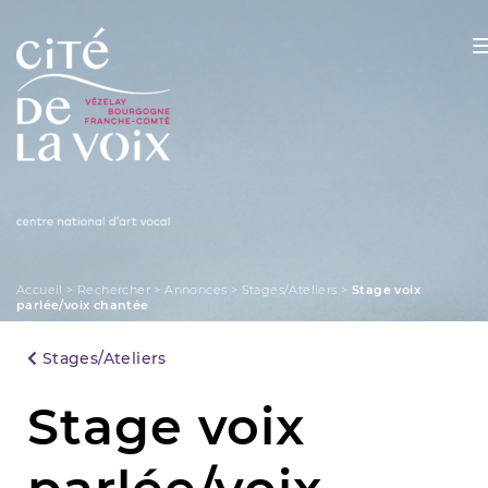
Skip
to
content
La Cité de la Voix
Accueil
>
Rechercher
>
Annonces
>
Stages/Ateliers
>
Stage voix
parlée/voix chantée
Stages/Ateliers
Stage voix