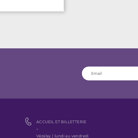
ACCUEIL ET BILLETTERIE
–
Vézelay | lundi au vendredi