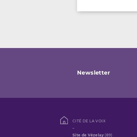
Newsletter
CITÉ DE LA VOIX
–
Site de Vézelay
(89)