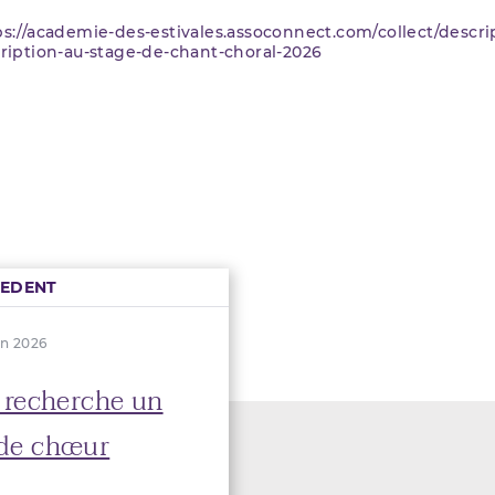
ps://academie-des-estivales.assoconnect.com/collect/descri
cription-au-stage-de-chant-choral-2026
CEDENT
in 2026
 recherche un
 de chœur