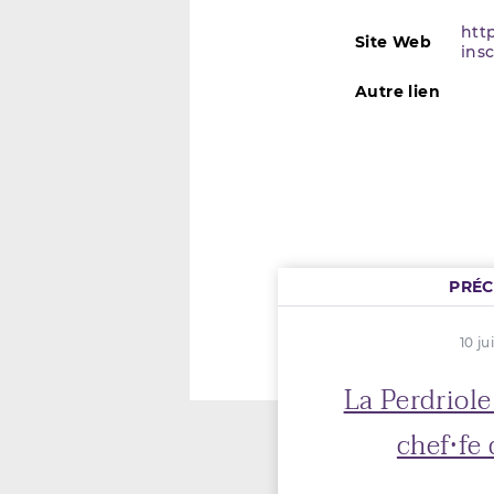
htt
Site Web
ins
Autre lien
PRÉ
10 ju
La Perdriole
chef·fe