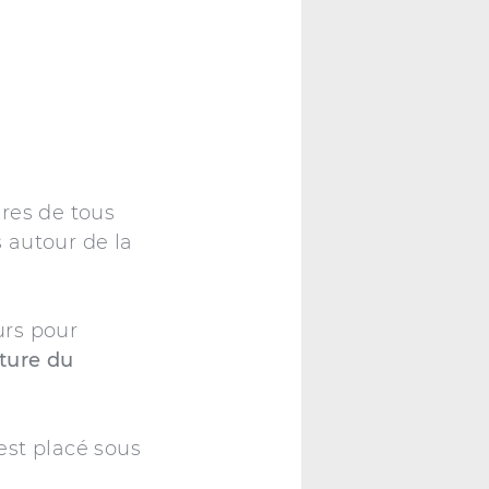
ires de tous
 autour de la
rs pour
ôture du
 est placé sous