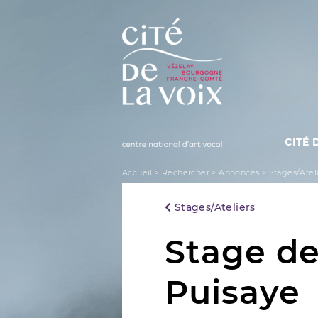
Skip
to
content
CITÉ 
La Cité de la Voix
Accueil
>
Rechercher
>
Annonces
>
Stages/Atel
Stages/Ateliers
Stage de
Puisaye