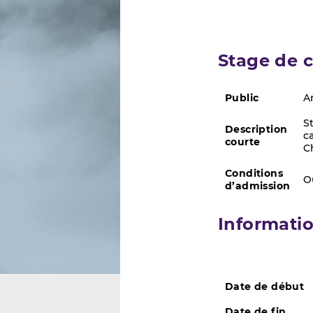
Stage de 
Public
A
S
Description
c
courte
C
Conditions
O
d’admission
Informati
Date de début
Date de fin