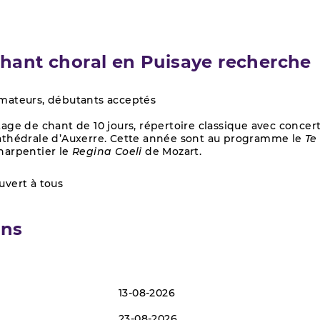
chant choral en Puisaye recherche
mateurs, débutants acceptés
tage de chant de 10 jours, répertoire classique avec concert
athédrale d’Auxerre. Cette année sont au programme le
Te
harpentier le
Regina Coeli
de Mozart.
uvert à tous
ons
13-08-2026
23-08-2026