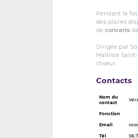
Pendant le fest
des places disp
de
concerts
da
Dirigée par So
Maîtrise Saint
chœur.
Contacts
Nom du
Vér
contact
Fonction
Email
vso
Tél
06.7