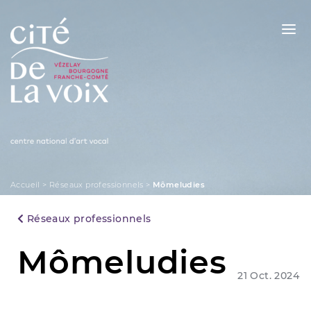
Skip
to
content
La Cité de la Voix
Accueil
>
Réseaux professionnels
>
Mômeludies
Réseaux professionnels
Mômeludies
21 Oct. 2024