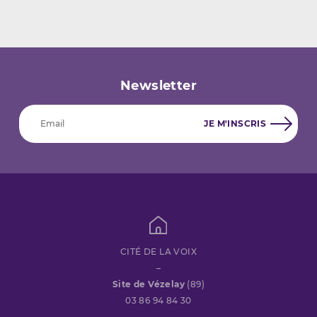
Newsletter
CITÉ DE LA VOIX
–
Site de Vézelay
(89)
03 86 94 84 30
–