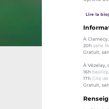
Lire la bi
Informa
À Clamecy, 
20h
salle 
Gratuit, sa
À Vézelay, d
16h
basiliq
17h
Cité de
Gratuit, sa
Rensei