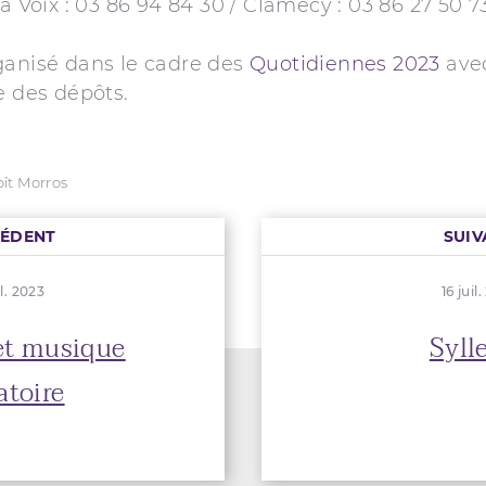
la Voix : 03 86 94 84 30 / Clamecy : 03 86 27 50 7
ganisé dans le cadre des
Quotidiennes 2023
avec
e des dépôts.
ît Morros
CÉDENT
SUIV
il. 2023
16 juil
et musique
Syll
atoire