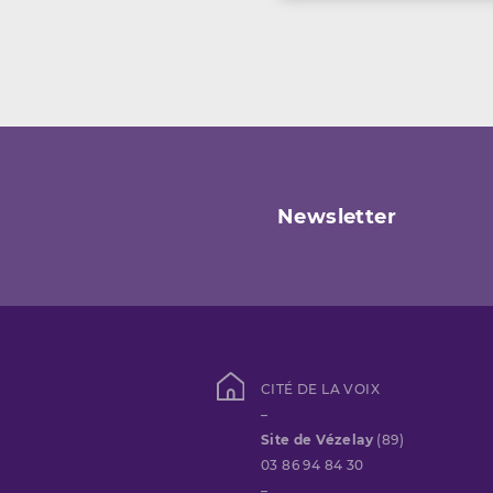
Newsletter
CITÉ DE LA VOIX
–
Site de Vézelay
(89)
03 86 94 84 30
–