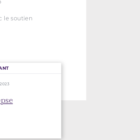
3
 le soutien
ANT
. 2023
epse