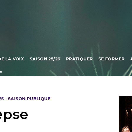
DE LA VOIX
SAISON 25/26
PRATIQUER
SE FORMER
se
ES
·
SAISON PUBLIQUE
epse