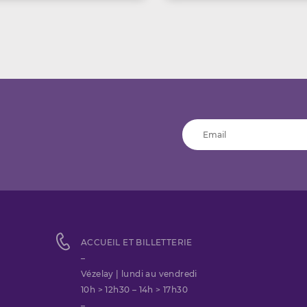
ACCUEIL ET BILLETTERIE
–
Vézelay | lundi au vendredi
10h > 12h30 – 14h > 17h30
–