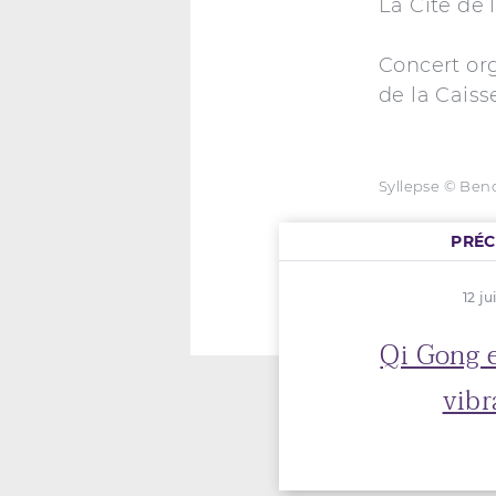
La Cité de 
Concert or
de la Caiss
Syllepse © Beno
PRÉ
12 ju
Qi Gong 
vibr