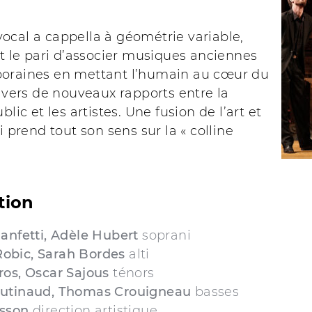
ocal a cappella à géométrie variable,
it le pari d’associer musiques anciennes
oraines en mettant l’humain au cœur du
ravers de nouveaux rapports entre la
blic et les artistes. Une fusion de l’art et
i prend tout son sens sur la « colline
tion
anfetti, Adèle Hubert
soprani
bic, Sarah Bordes
alti
ros, Oscar Sajous
ténors
utinaud, Thomas Crouigneau
basses
sson
direction artistique