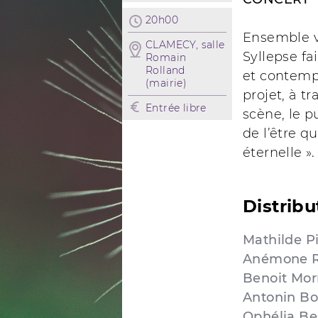
20h00
Ensemble v
CLAMECY, salle
Syllepse fa
Romain
Rolland
et contemp
(mairie)
projet, à t
Entrée libre
scène, le pu
de l’être qu
éternelle ».
Distribu
Mathilde Pi
Anémone Ro
Benoit Mor
Antonin Bo
Ophélia Be