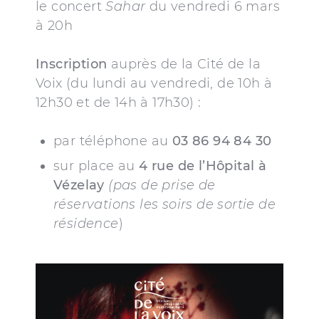
le concert
Sahar
du vendredi 6 mars
à 20h
Inscription
auprès de la Cité de la
Voix (du lundi au vendredi, de 10h à
12h30 et de 14h à 17h30) :
par téléphone au
03 86 94 84 30
sur place au
4 rue de l’Hôpital à
Vézelay
(pas de prise de
réservations les soirs de sortie de
résidence
)