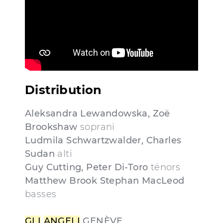
Distribution
Aleksandra Lewandowska, Zoë
Brookshaw
soprani
Ludmila Schwartzwalder, Charles
Sudan
alti
Guy Cutting, Peter Di-Toro
ténors
Matthew Brook Stephan MacLeod
basses
GLI
ANGELI
GENÈVE