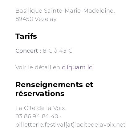
Basilique Sainte-Marie-Madeleine,
89450 Vézelay
Tarifs
Concert :
8 € à 43 €
Voir le détail en
cliquant ici
Renseignements et
réservations
La Cité de la Voix
03 86 94 84 40 •
billetterie.festival{at}lacitedelavoix.net