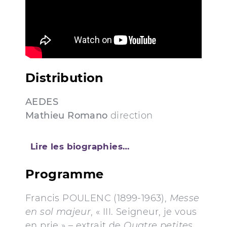
Distribution
AEDES
Mathieu Romano
direction
Lire les biographies…
Programme
Francis POULENC (1899-1963),
Messe
en sol majeur
, « III. Seigneur, je vous
en prie » – extrait de
Quatre petites