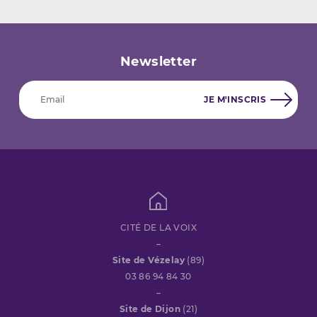
Newsletter
CITÉ DE LA VOIX
–
Site de Vézelay
(89)
03 86 94 84 30
–
Site de Dijon
(21)