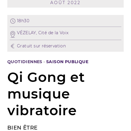
AOÛT 2022
18h30
VÉZELAY, Cité de la Voix
Gratuit sur réservation
QUOTIDIENNES
·
SAISON PUBLIQUE
Qi Gong et
musique
vibratoire
BIEN ÊTRE