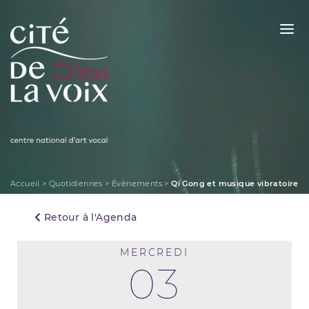
Skip
to
content
La Cité de la Voix
Accueil
>
Quotidiennes
>
Évènements
>
Qi Gong et musique vibratoire
Retour à l'Agenda
MERCREDI
03