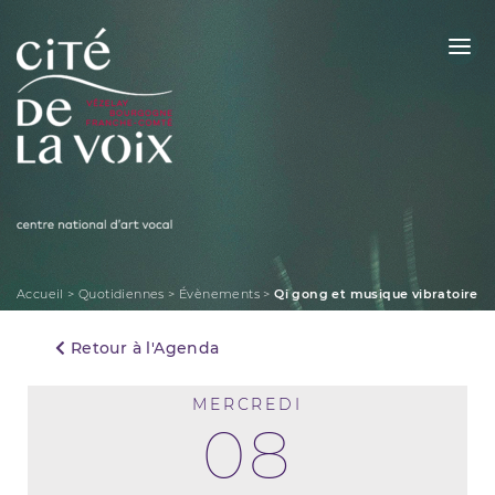
Skip
to
content
La Cité de la Voix
Accueil
>
Quotidiennes
>
Évènements
>
Qi gong et musique vibratoire
Retour à l'Agenda
MERCREDI
08