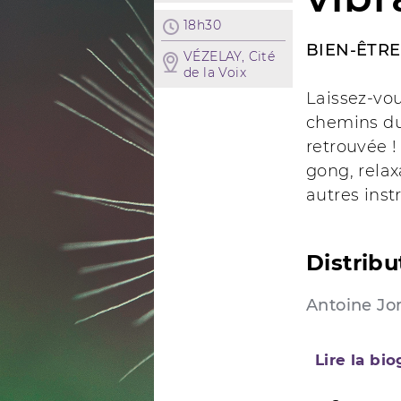
18h30
BIEN-ÊTRE
VÉZELAY, Cité
de la Voix
Laissez-vou
chemins du 
retrouvée 
gong, relax
autres inst
Distribu
Antoine Jo
Lire la bi