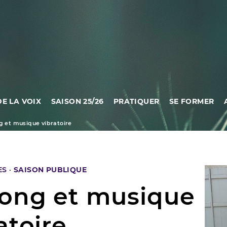
DE LA VOIX
SAISON 25/26
PRATIQUER
SE FORMER
g et musique vibratoire
ES
·
SAISON PUBLIQUE
gong et musique
atoire