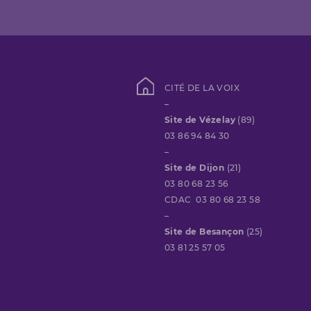
CITÉ DE LA VOIX
–
Site de Vézelay
(89)
03 86 94 84 30
–
Site de Dijon
(21)
03 80 68 23 56
CDAC 03 80 68 23 58
–
Site de Besançon
(25)
03 81 25 57 05