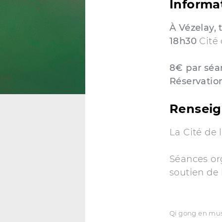
Informa
À Vézelay, 
18h30
Cité 
8€ par séa
Réservation
Rensei
La Cité de 
Séances or
soutien de 
Qi gong en mu