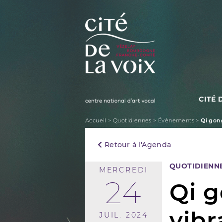
Skip
to
content
CITÉ 
La Cité de la Voix
Accueil
>
Quotidiennes
>
Évènements
>
Qi gon
Retour à l'Agenda
QUOTIDIENN
MERCREDI
24
Qi 
vibr
JUIL. 2024