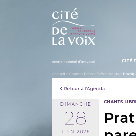
Skip
to
content
CITÉ 
La Cité de la Voix
Accueil
>
Chants Libres
>
Évènements
>
Pratiq
Retour à l'Agenda
CHANTS LIBR
DIMANCHE
28
Prat
pare
JUIN 2026