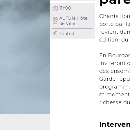
11h00
Chants libr
AUTUN, Hôtel
de Ville
porté par l
revient da
Gratuit
édition, du
En Bourgo
inviteront 
des ensemb
Garde répu
programme 
et moments
richesse du
Interve