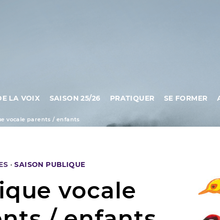
DE LA VOIX
SAISON 25/26
PRATIQUER
SE FORMER
ue vocale parents / enfants
ES
·
SAISON PUBLIQUE
ique vocale
nts / enfants