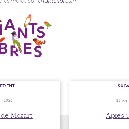
 complet sur
chantslibres.fr
CÉDENT
SUIV
in 2026
28 jui
de Mozart
Après 