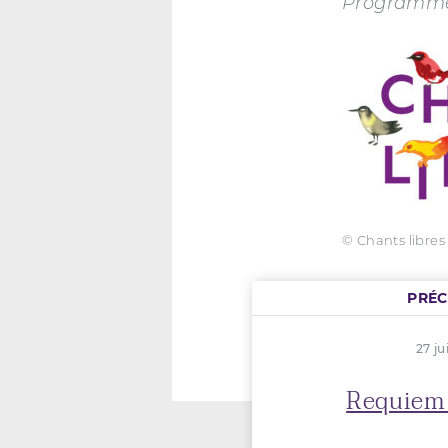
Programme
© Chants libres
PRÉ
27 ju
Requiem 