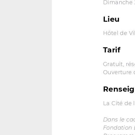
Dimanche 2
Lieu
Hôtel de Vi
Tarif
Gratuit, ré
Ouverture 
Rensei
La Cité de 
Dans le ca
Fondation 