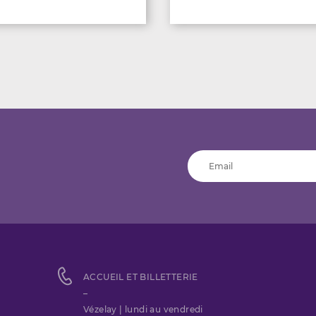
ACCUEIL ET BILLETTERIE
–
Vézelay | lundi au vendredi