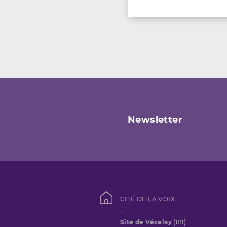
Newsletter
CITÉ DE LA VOIX
–
Site de Vézelay
(89)