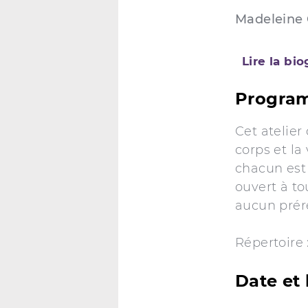
Madeleine 
Lire la bi
Progra
Cet atelier 
corps et la
chacun est
ouvert à to
aucun prér
Répertoire
Date et 