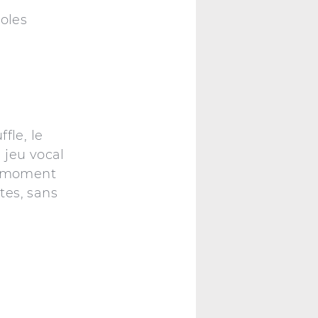
oles
fle, le
e jeu vocal
Un moment
tes, sans