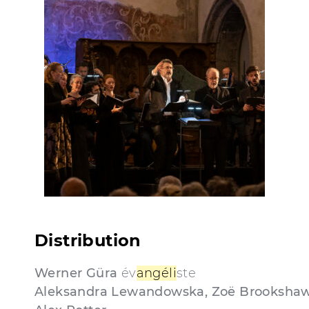
Distribution
Werner Güra
év
angéli
ste
Aleksandra Lewandowska, Zoë Brooksha