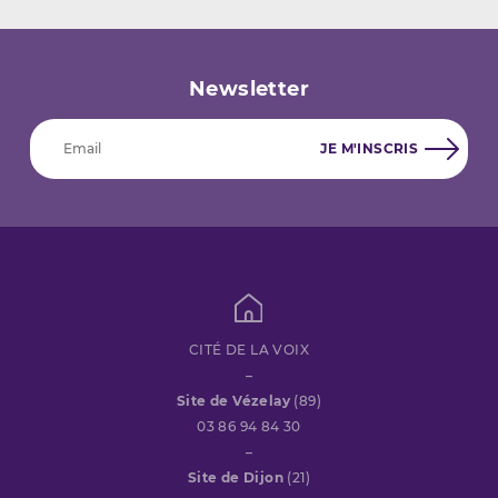
Newsletter
CITÉ DE LA VOIX
–
Site de Vézelay
(89)
03 86 94 84 30
–
Site de Dijon
(21)