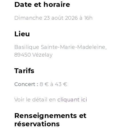
Date et horaire
Dimanche 23 août 2026 à 16h
Lieu
Basilique Sainte-Marie-Madeleine,
89450 Vézelay
Tarifs
Concert :
8 € à 43 €
Voir le détail en
cliquant ici
Renseignements et
réservations