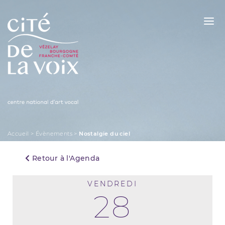
Skip
to
content
La Cité de la Voix
Accueil
>
Évènements
>
Nostalgie du ciel
Retour à l'Agenda
VENDREDI
28