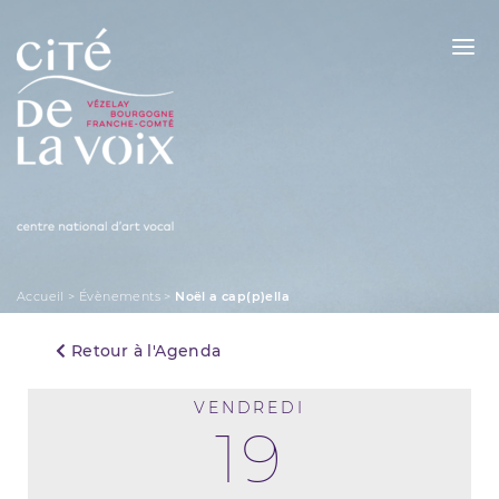
Skip
to
content
La Cité de la Voix
Accueil
>
Évènements
>
Noël a cap(p)ella
Retour à l'Agenda
VENDREDI
19