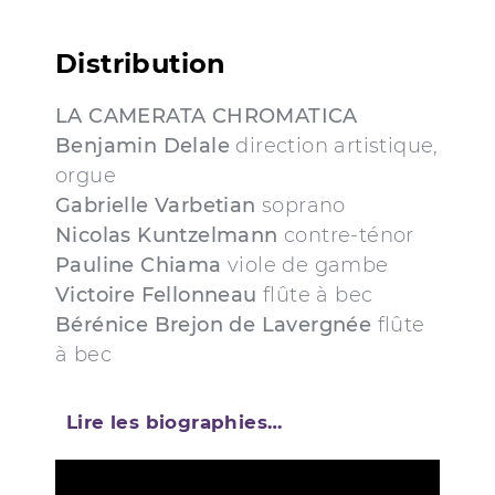
Distribution
LA CAMERATA CHROMATICA
Benjamin Delale
direction artistique,
orgue
Gabrielle Varbetian
soprano
Nicolas Kuntzelmann
contre-ténor
Pauline Chiama
viole de gambe
Victoire Fellonneau
flûte à bec
Bérénice Brejon de Lavergnée
flûte
à bec
Lire les biographies…