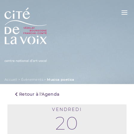
Skip
to
content
La Cité de la Voix
Accueil
>
Évènements
>
Musica poetica
Retour à l'Agenda
VENDREDI
20