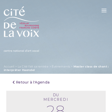
Skip
to
content
La Cité de la Voix
Accueil
>
La Cité fait sa rentrée
>
Évènements
>
Master class de chant :
interpréter Haendel
Retour à l'Agenda
DU
MERCREDI
28