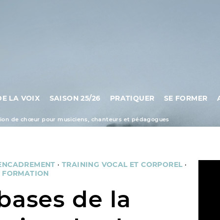
DE LA VOIX
SAISON 25/26
PRATIQUER
SE FORMER
ction de chœur pour musiciens, chanteurs et pédagogues
'ENCADREMENT
·
TRAINING VOCAL ET CORPOREL
·
·
FORMATION
bases de la