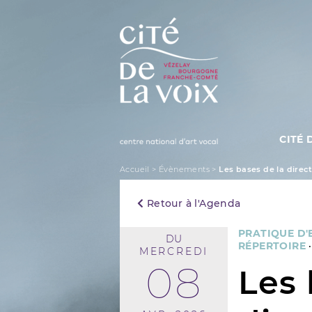
Skip
to
content
CITÉ 
La Cité de la Voix
Accueil
>
Évènements
>
Les bases de la dire
Retour à l'Agenda
PRATIQUE D
DU
RÉPERTOIRE
MERCREDI
08
Les 