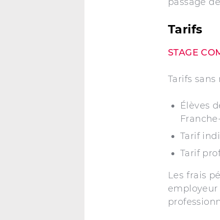
passage de
Tarifs
STAGE CO
Tarifs sans
Élèves d
Franche
Tarif ind
Tarif pro
Les frais p
employeur o
profession