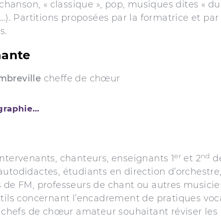
chanson, « classique », pop, musiques dites « du
). Partitions proposées par la formatrice et par 
s.
nante
breville
cheffe de chœur
ographie…
er
nd
ntervenants, chanteurs, enseignants 1
et 2
de
utodidactes, étudiants en direction d’orchestre
s de FM, professeurs de chant ou autres musici
utils concernant l’encadrement de pratiques voc
, chefs de chœur amateur souhaitant réviser les