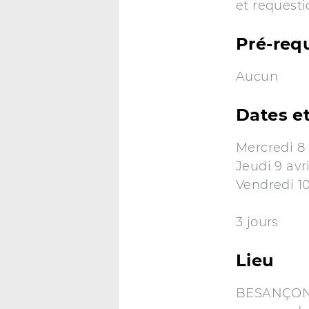
et requesti
Pré-req
Aucun
Dates et
Mercredi 8 
Jeudi 9 avr
Vendredi 10
3 jours
Lieu
BESANÇON (