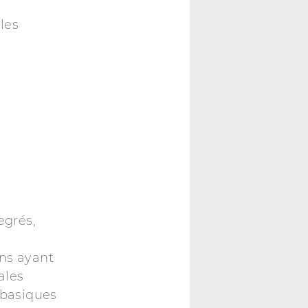
les
grés,
,
ens ayant
ales
 basiques