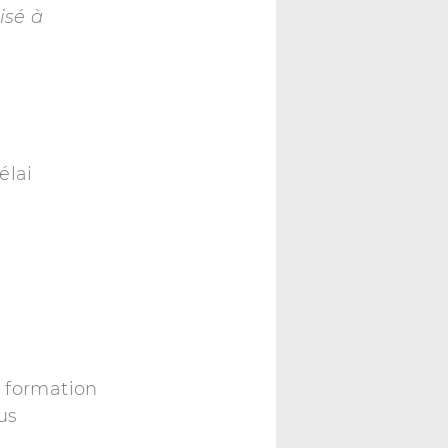
isé à
.
élai
a formation
us