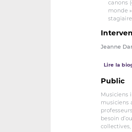
canons (
monde »…
stagiaire
Interve
Jeanne Dam
Lire la bi
Public
Musiciens i
musiciens a
professeur
besoin d’o
collectives