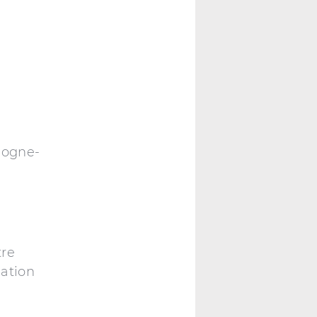
gogne-
tre
mation