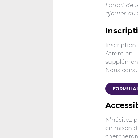
Forfait de 
ajouter au 
Inscript
Inscription
Attention :
supplémen
Nous consu
FORMULAI
Accessib
N’hésitez 
en raison d
chercherons