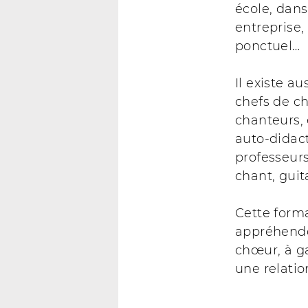
école, dan
entreprise,
ponctuel…
Il existe a
chefs de c
chanteurs, 
auto-didact
professeur
chant, guit
Cette form
appréhender
chœur, à ga
une relati