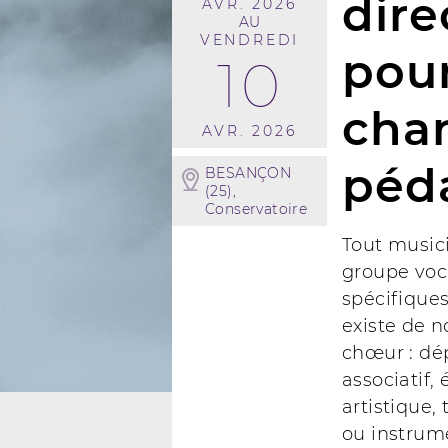
dire
AVR. 2026
AU
VENDREDI
pour
10
chan
AVR. 2026
péd
BESANÇON
(25),
Conservatoire
Tout music
groupe voca
spécifiques
existe de 
chœur : dép
associatif,
artistique, 
ou instrum