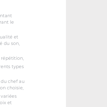
ntant
rant le
ualité et
é du son,
répétition,
rents types
e du chef au
on choisie,
 variées
oix et