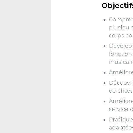
Objecti
Compren
plusieur
corps c
Développ
fonction
musicali
Améliore
Découvri
de chœu
Améliore
service 
Pratique
adaptées