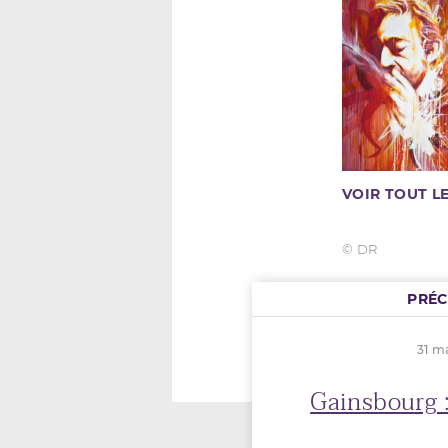
VOIR TOUT 
© DR
PRÉ
31 m
Gainsbourg :