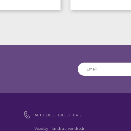
ACCUEIL ET BILLETTERIE
–
Vézelay | lundi au vendredi