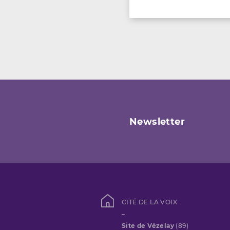
Newsletter
CITÉ DE LA VOIX
–
Site de Vézelay
(89)