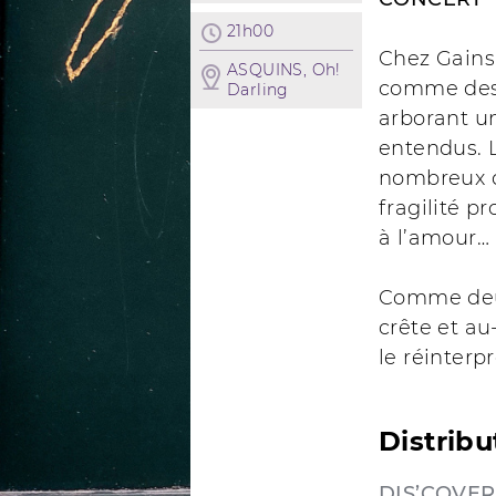
21h00
Chez Gains
ASQUINS, Oh!
comme des 
Darling
arborant un
entendus. 
nombreux q
fragilité p
à l’amour…
Comme deux
crête et a
le réinterp
Distribu
DIS’COVER