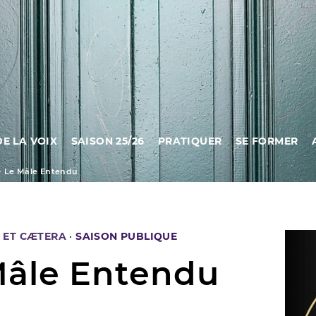
DE LA VOIX
SAISON 25/26
PRATIQUER
SE FORMER
>
Le Mâle Entendu
 ET CÆTERA
·
SAISON PUBLIQUE
Mâle Entendu