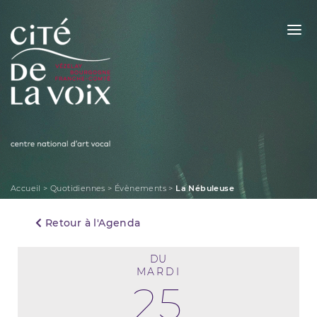
Skip
to
content
La Cité de la Voix
Accueil
>
Quotidiennes
>
Évènements
>
La Nébuleuse
Retour à l'Agenda
DU
MARDI
25