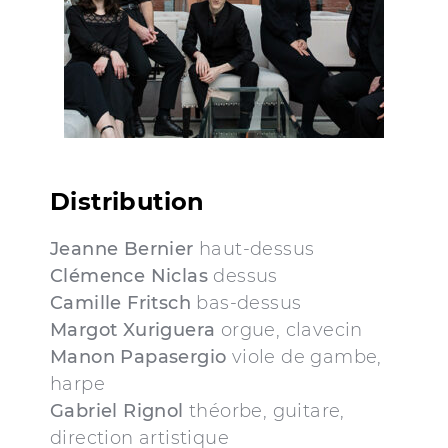
Distribution
Jeanne Bernier
haut-dessus
Clémence Niclas
dessus
Camille Fritsch
bas-dessus
Margot Xuriguera
orgue, clavecin
Manon Papasergio
viole de gambe,
harpe
Gabriel Rignol
théorbe, guitare,
direction artistique