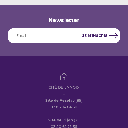
Newsletter
CITÉ DE LA VOIX
–
Site de Vézelay
(89)
03 86 94 84 30
–
Site de Dijon
(21)
03 80 68 23 56