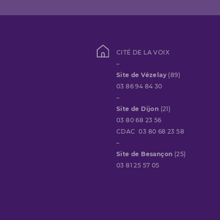
CITÉ DE LA VOIX
–
Site de Vézelay
(89)
03 86 94 84 30
–
Site de Dijon
(21)
03 80 68 23 56
CDAC 03 80 68 23 58
–
Site de Besançon
(25)
03 81 25 57 05