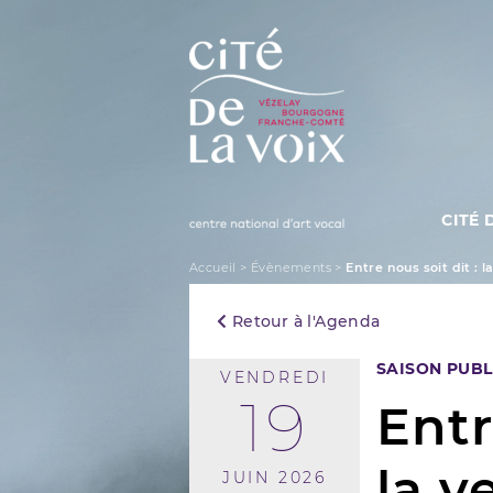
Skip
to
content
CITÉ 
La Cité de la Voix
Accueil
>
Évènements
>
Entre nous soit dit : la
Retour à l'Agenda
SAISON PUBL
VENDREDI
19
Entr
la v
JUIN 2026