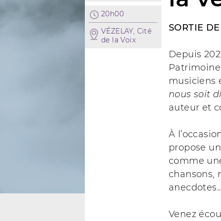
20h00
SORTIE DE
VÉZELAY, Cité
de la Voix
Depuis 2021
Patrimoine
musiciens 
nous soit d
auteur et 
À l’occasio
propose une
comme une 
chansons, m
anecdotes
Venez écout