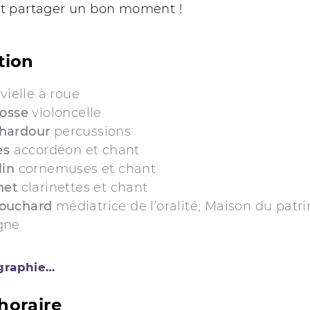
 partager un bon moment !
tion
vielle à roue
rosse
violoncelle
hardour
percussions
es
accordéon et chant
lin
cornemuses et chant
net
clarinettes et chant
ouchard
médiatrice de l’oralité, Maison du patr
gne
ographie…
horaire