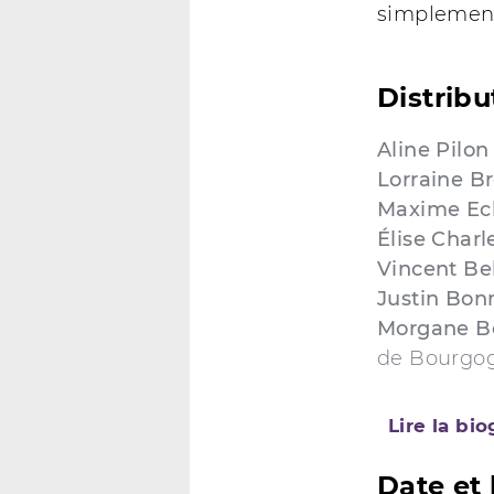
simplement
Distribu
Aline Pilon
Lorraine B
Maxime Ec
Élise Charl
Vincent Be
Justin Bon
Morgane B
de Bourgo
Lire la bi
Date et 