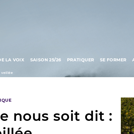
DE LA VOIX
SAISON 25/26
PRATIQUER
SE FORMER
 veillée
IQUE
e nous soit dit :
eillée