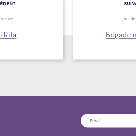
CÉDENT
SUIV
in 2026
26 jui
aiRila
Brigade 