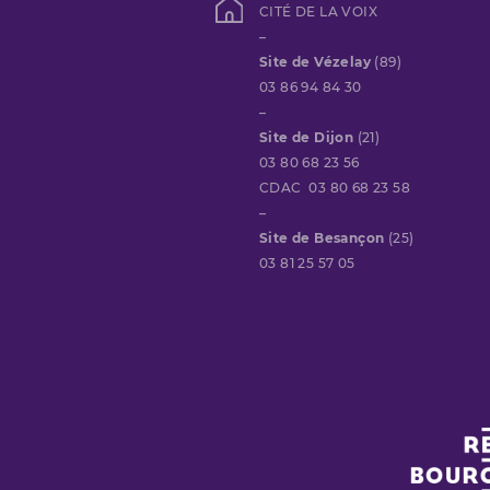
CITÉ DE LA VOIX
–
Site de Vézelay
(89)
03 86 94 84 30
–
Site de Dijon
(21)
03 80 68 23 56
CDAC 03 80 68 23 58
–
Site de Besançon
(25)
03 81 25 57 05