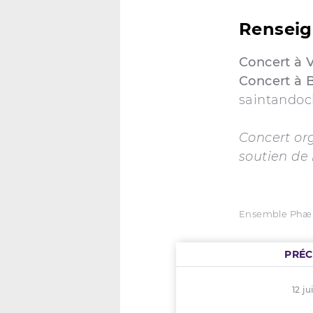
Rensei
Concert à V
Concert à 
saintandoc
Concert or
soutien de 
Ensemble Phæn
PRÉ
12 ju