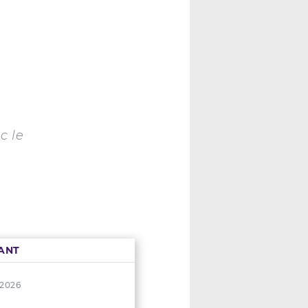
c le
ANT
. 2026