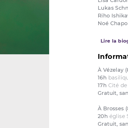
Lisa Cardo
Lukas Sch
Riho Ishik
Noé Chapo
Lire la bi
Informa
À Vézelay (
16h
basiliq
17h
Cité de
Gratuit, sa
À Brosses (
20h
église
Gratuit, sa