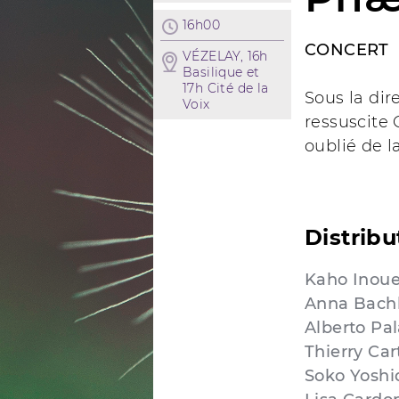
16h00
CONCERT
VÉZELAY, 16h
Basilique et
17h Cité de la
Sous la di
Voix
ressuscite 
oublié de 
Distribu
Kaho Inou
Anna Bach
Alberto Pa
Thierry Car
Soko Yoshi