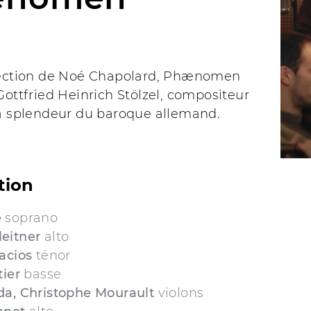
rection de Noé Chapolard, Phænomen
Gottfried Heinrich Stölzel, compositeur
la splendeur du baroque allemand.
tion
e
soprano
leitner
alto
lacios
ténor
tier
basse
da, Christophe Mourault
violons