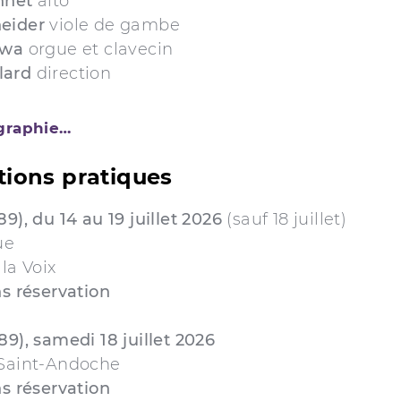
nnet
alto
neider
viole de gambe
awa
orgue et clavecin
lard
direction
ographie…
tions pratiques
89), du 14 au 19 juillet 2026
(sauf 18 juillet)
ue
 la Voix
ns réservation
89), samedi 18 juillet 2026
 Saint-Andoche
ns réservation