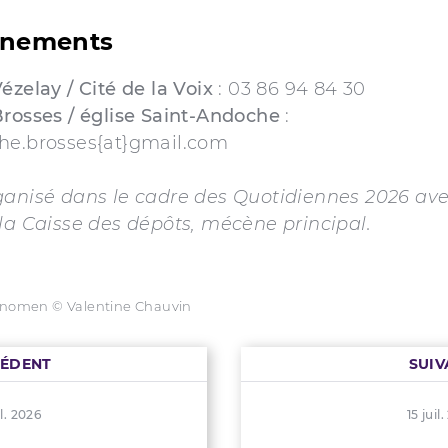
gnements
ézelay / Cité de la Voix
: 03 86 94 84 30
Brosses
/ église Saint-Andoche
:
he.brosses{at}gmail.com
ganisé dans le cadre des Quotidiennes 2026 ave
la Caisse des dépôts, mécène principal.
omen © Valentine Chauvin
CÉDENT
SUIV
il. 2026
15 juil