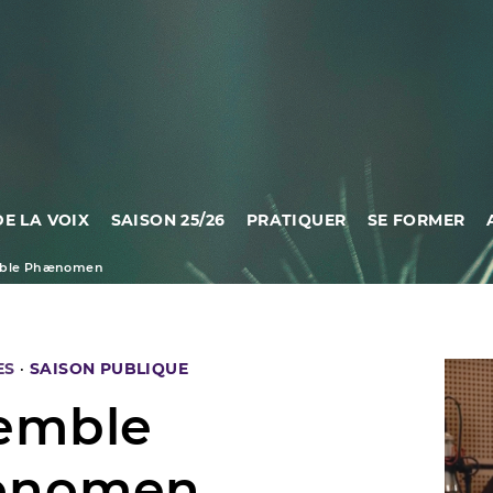
DE LA VOIX
SAISON 25/26
PRATIQUER
SE FORMER
ble Phænomen
ES
·
SAISON PUBLIQUE
emble
ænomen