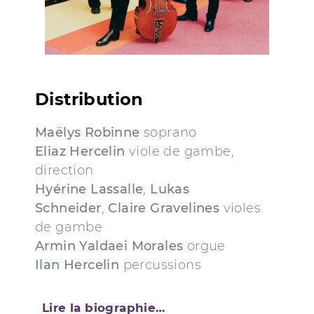
Distribution
Maëlys Robinne
soprano
Eliaz Hercelin
viole de gambe,
direction
Hyérine Lassalle
,
Lukas
Schneider
,
Claire Gravelines
violes
de gambe
Armin Yaldaei Morales
orgue
Ilan Hercelin
percussions
Lire la biographie…