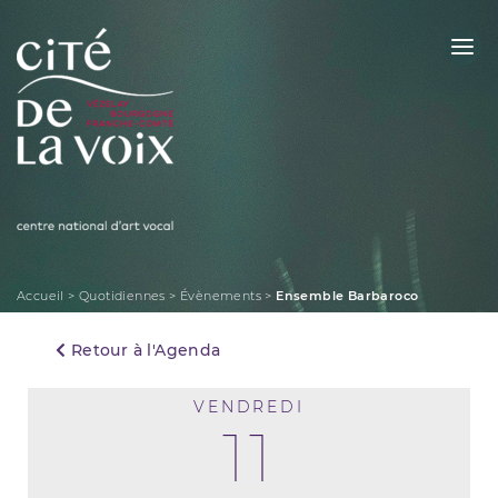
Skip
to
content
La Cité de la Voix
Accueil
>
Quotidiennes
>
Évènements
>
Ensemble Barbaroco
Retour à l'Agenda
VENDREDI
11