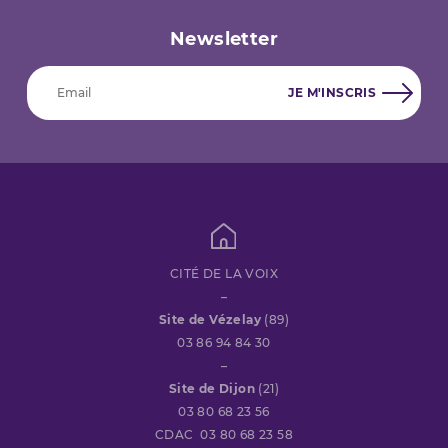
Newsletter
CITÉ DE LA VOIX
–
Site de Vézelay
(89)
03 86 94 84 30
–
Site de Dijon
(21)
03 80 68 23 56
CDAC 03 80 68 23 58