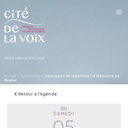
Skip
to
content
La Cité de la Voix
Accueil
>
Évènements
>
Découverte de répertoire : le Manuscrit de
Bayeux
Retour à l'Agenda
DU
SAMEDI
05