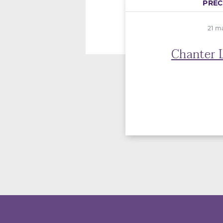
PRÉ
21 m
Chanter L