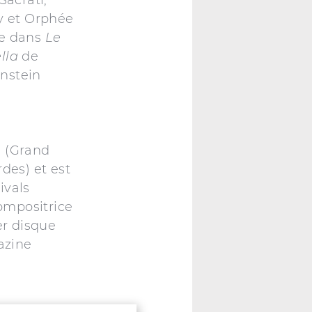
y et Orphée
re dans
Le
lla
de
nstein
d (Grand
des) et est
ivals
compositrice
r disque
azine