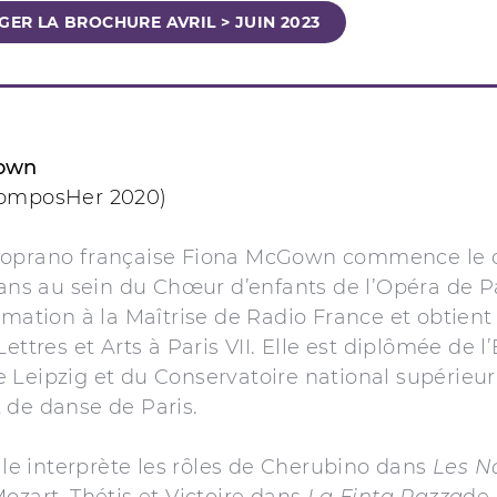
ER LA BROCHURE AVRIL > JUIN 2023
own
ComposHer 2020)
oprano française Fiona McGown commence le 
 ans au sein du Chœur d’enfants de l’Opéra de Pa
rmation à la Maîtrise de Radio France et obtient
Lettres et Arts à Paris VII. Elle est diplômée de l
 Leipzig et du Conservatoire national supérieur
 de danse de Paris.
elle interprète les rôles de Cherubino dans
Les N
ozart, Thétis et Victoire dans
La Finta Pazza
de 