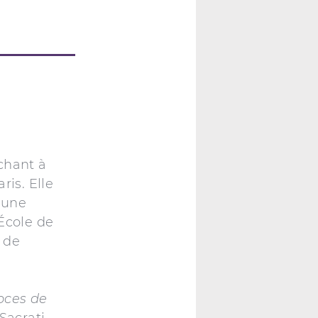
chant à
ris. Elle
 une
’École de
 de
oces de
Sacrati,