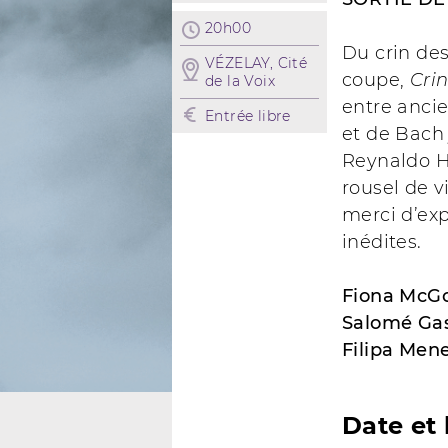
20h00
Du crin des
VÉZELAY, Cité
coupe,
Crin
de la Voix
entre ancie
Entrée libre
et de Bach
Reynaldo H
rousel de v
merci d’ex
inédites.
Fiona McG
Salomé Gas
Filipa Men
Date et 