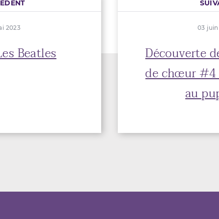
CÉDENT
SUIV
ai 2023
03 jui
es Beatles
Découverte de
de chœur #4 
au pup