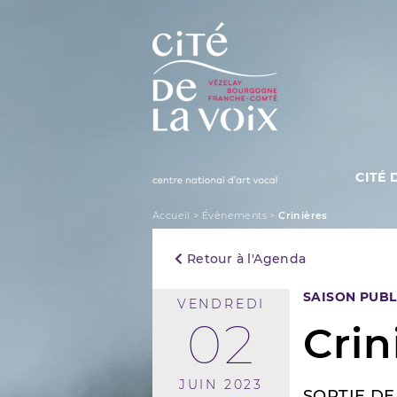
Skip
to
content
CITÉ 
La Cité de la Voix
Accueil
>
Évènements
>
Crinières
Retour à l'Agenda
SAISON PUBL
VENDREDI
02
Crin
JUIN 2023
SORTIE DE