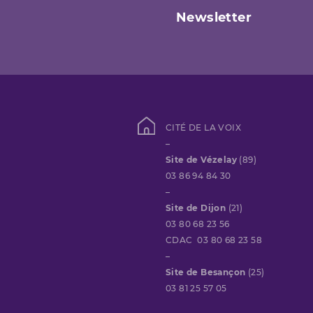
Newsletter
CITÉ DE LA VOIX
–
Site de Vézelay
(89)
03 86 94 84 30
–
Site de Dijon
(21)
03 80 68 23 56
CDAC 03 80 68 23 58
–
Site de Besançon
(25)
03 81 25 57 05