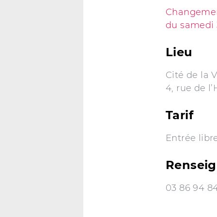
Changement
du samedi 3
Lieu
Cité de la 
4, rue de l
Tarif
Entrée libr
Rensei
03 86 94 8