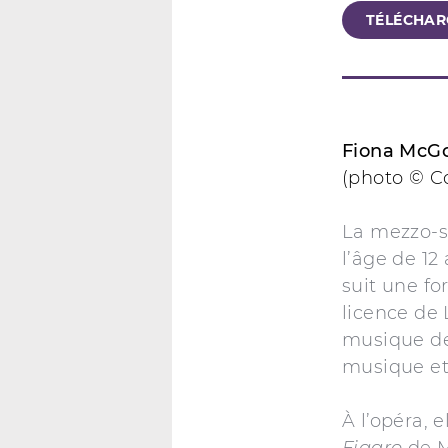
TÉLÉCHARG
Fiona McG
(photo © 
La mezzo-s
l’âge de 12
suit une fo
licence de 
musique de
musique et
À l’opéra, 
Figaro
de M