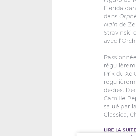
Flerida da
dans
Orphé
Nain
de Ze
Stravinski
avec l’Orch
Passionnée
régulièrem
Prix du Xe 
régulièreme
dédiés. Déd
Camille Pé
salué par l
Classica, C
LIRE LA SUIT