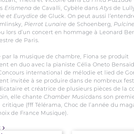
ns
Erismena
de Cavalli, Cybèle dans
Atys
de Lull
e et Eurydice
de Gluck. On peut aussi l’entend
mlinsky,
Pierrot Lunaire
de Schoenberg,
Pulcine
 ou lors d’un concert en hommage à Leonard Ber
estre de Paris.
 par la musique de chambre, Fiona se produit
ent en duo avec la pianiste Célia Oneto Bensai
Concours international de mélodie et lied de Gor
nt invitée à se produire dans de nombreux fest
icataire et créatrice de plusieurs pièces de la 
pin, elle chante
Chamber Music
dans son premie
a critique (fff Télérama, Choc de l’année du mag
hoix de France Musique).
E