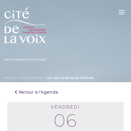
Skip
to
content
La Cité de la Voix
Accueil
>
Évènements
>
Les vies ordinaires d'Anaïs
Retour à l'Agenda
VENDREDI
06