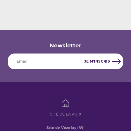
Newsletter
CITÉ DE LA VOIX
–
Site de Vézelay
(89)