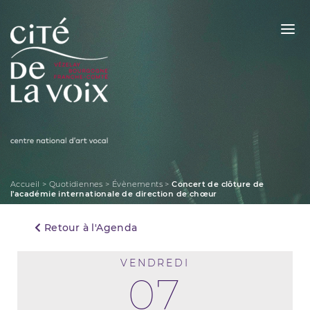
Skip
to
content
La Cité de la Voix
Accueil
>
Quotidiennes
>
Évènements
>
Concert de clôture de
l'académie internationale de direction de chœur
Retour à l'Agenda
VENDREDI
07