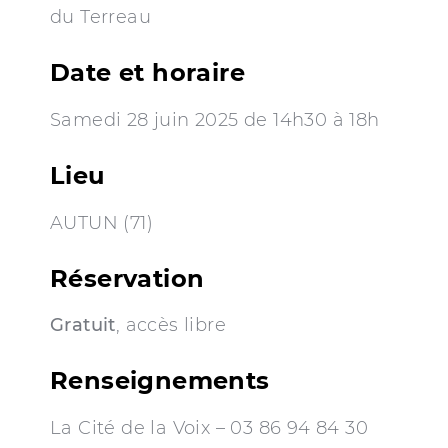
du Terreau
Date et horaire
Samedi 28 juin 2025 de 14h30 à 18h
Lieu
AUTUN (71)
Réservation
Gratuit
, accès libre
Renseignements
La Cité de la Voix – 03 86 94 84 30