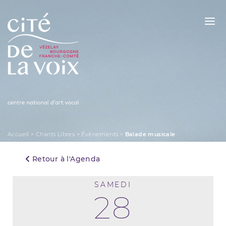
Skip
to
content
La Cité de la Voix
Accueil
>
Chants Libres
>
Évènements
>
Balade musicale
Retour à l'Agenda
SAMEDI
28