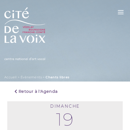
Skip
to
content
La Cité de la Voix
Accueil
>
Évènements
>
Chants libres
Retour à l'Agenda
DIMANCHE
19