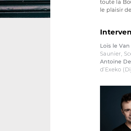
toute la B
le plaisir 
Interve
Loïs le Van
Saunier, S
Antoine De
d’Exeko (Di