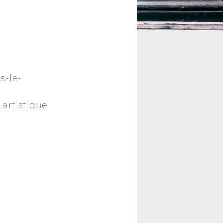
s-le-
 artistique