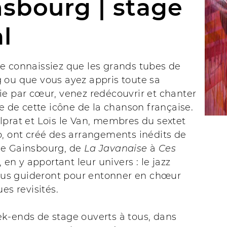
sbourg | stage
l
e connaissiez que les grands tubes de
 ou que vous ayez appris toute sa
ie par cœur, venez redécouvrir et chanter
re de cette icône de la chanson française.
lprat et Loïs le Van, membres du sextet
o, ont créé des arrangements inédits de
e Gainsbourg, de
La Javanaise
à
Ces
, en y apportant leur univers : le jazz
 vous guideront pour entonner en chœur
ues revisités.
k-ends de stage ouverts à tous, dans