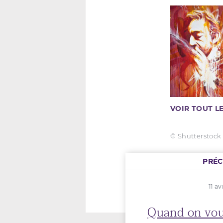
VOIR TOUT 
© Shutterstock
PRÉ
11 av
Quand on vo