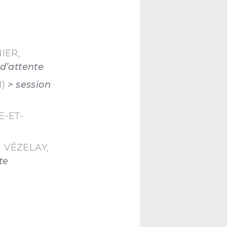
NIER,
 d’attente
1)
> session
E-ET-
 à VÉZELAY,
te