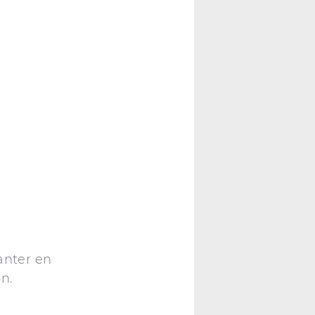
anter en
n.