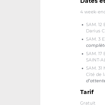
Dates et
4 week-end
SAM. 12 
Darius C
SAM. 3 E
complète
SAM. 17 
SAINT-A
SAM. 31 
Cité de l
d’attent
Tarif
Gratuit