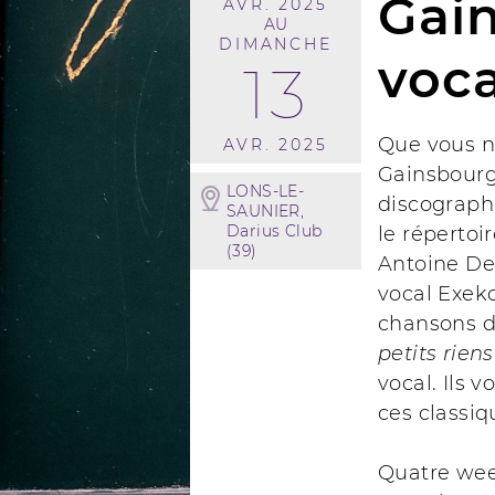
Gain
AVR. 2025
AU
DIMANCHE
voca
13
Que vous n
AVR. 2025
Gainsbourg
LONS-LE-
discograph
SAUNIER,
Darius Club
le répertoi
(39)
Antoine De
vocal Exek
chansons d
petits riens
vocal. Ils
ces classiq
Quatre wee