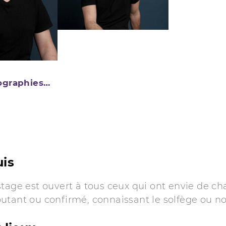
iographies…
uis
tage est ouvert à tous ceux qui ont envie de ch
utant ou confirmé, connaissant le solfège ou no