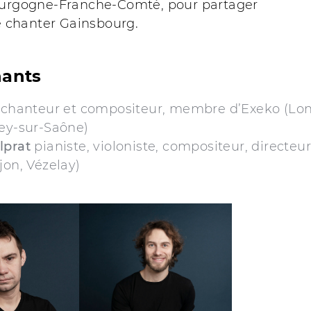
ourgogne-Franche-Comté, pour partager
de chanter Gainsbourg.
nants
chanteur et compositeur, membre d’Exeko (Lon
cey-sur-Saône)
lprat
pianiste, violoniste, compositeur, directeur
jon, Vézelay)