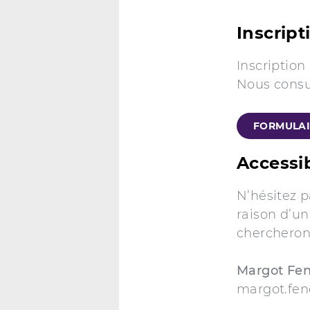
Inscript
Inscription
Nous consu
FORMULAI
Accessib
N’hésitez 
raison d’un
chercherons
Margot Fen
margot.feno