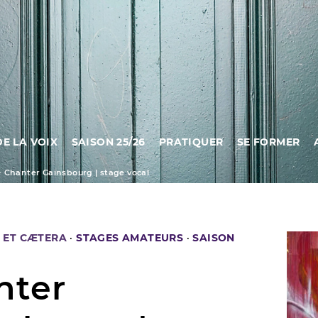
DE LA VOIX
SAISON 25/26
PRATIQUER
SE FORMER
>
Chanter Gainsbourg | stage vocal
 ET CÆTERA
·
STAGES AMATEURS
·
SAISON
nter