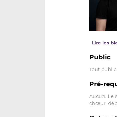
Lire les b
Public
Tout public
Pré-req
Aucun. Le s
chœur, déb