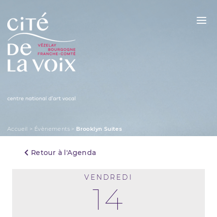
Skip
to
content
La Cité de la Voix
Accueil
>
Évènements
>
Brooklyn Suites
Retour à l'Agenda
VENDREDI
14