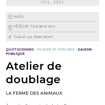
JUIL. 2022
14h30
VÉZELAY, Cité de la Voix
Gratuit sur réservation
QUOTIDIENNES
·
STAGES ET ATELIERS
·
SAISON
PUBLIQUE
Atelier de
doublage
LA FERME DES ANIMAUX