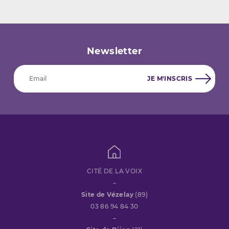
Newsletter
CITÉ DE LA VOIX
–
Site de Vézelay
(89)
03 86 94 84 30
–