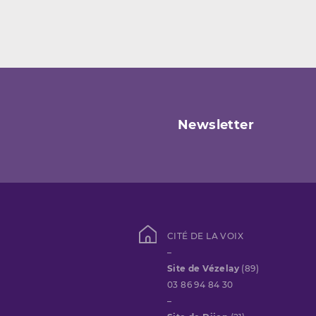
Newsletter
CITÉ DE LA VOIX
–
Site de Vézelay
(89)
03 86 94 84 30
–