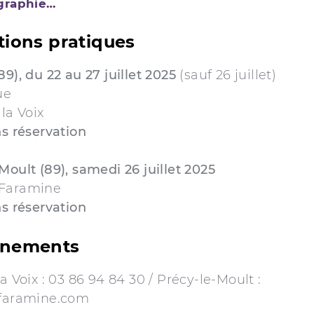
ographie…
tions pratiques
89), du 22 au 27 juillet 2025
(sauf 26 juillet)
ue
 la Voix
ns réservation
Moult (89), samedi 26 juillet 2025
 Faramine
ns réservation
gnements
la Voix : 03 86 94 84 30 / Précy-le-Moult :
}faramine.com