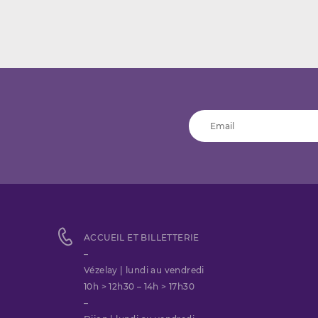
ACCUEIL ET BILLETTERIE
–
Vézelay | lundi au vendredi
10h > 12h30 – 14h > 17h30
–