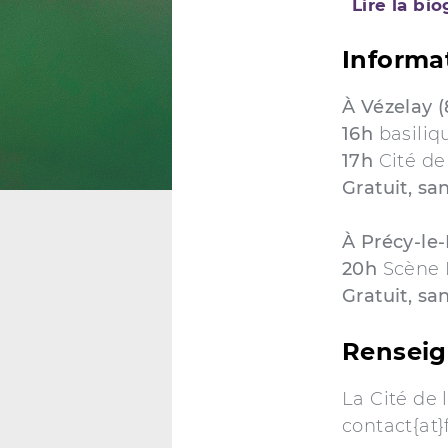
Lire la bi
Informa
À Vézelay (
16h
basiliq
17h
Cité de
Gratuit, sa
À Précy-le-
20h
Scène
Gratuit, sa
Rensei
La Cité de 
contact{at