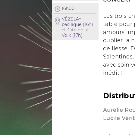
16h00
Les trois c
VÉZELAY,
table pour 
basilique (16h)
et Cité de la
amours impo
Voix (17h)
oublier la 
de liesse.
Salentines,
avec soin 
inédit !
Distribu
Aurélie Ro
Lucile Véri