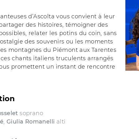
hanteuses d’Ascolta vous convient à leur
partager des histoires, témoigner des
ssibles, relater les potins du coin, sans
nostalgie des souvenirs ou les moments
 Des montagnes du Piémont aux Tarentes
 ces chants italiens truculents arrangés
vous promettent un instant de rencontre
tion
usselet
soprano
té
,
Giulia Romanelli
alti