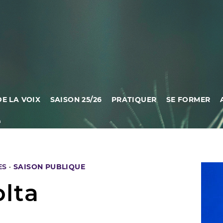
DE LA VOIX
SAISON 25/26
PRATIQUER
SE FORMER
a
ES
·
SAISON PUBLIQUE
lta