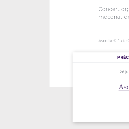
Concert or
mécénat de
Ascolta © Julie
PRÉ
26 ju
Asc