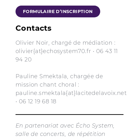
FORMULAIRE D’INSCRIPTION
Contacts
Olivier Noir, chargé de médiation :
olivier{at}echosystem70.fr • 06 43 11
94 20
Pauline Smektala, chargée de
mission chant choral :
pauline.smektala{at}lacitedelavoix.net
• 06 12 19 68 18
En partenariat avec Écho System,
salle de concerts, de répétition