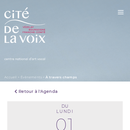
Skip
to
content
La Cité de la Voix
Accueil
>
Évènements
>
À travers champs
Retour à l'Agenda
DU
LUNDI
01