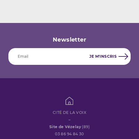
Newsletter
CITÉ DE LA VOIX
–
Site de Vézelay
(89)
03 86 94 84 30