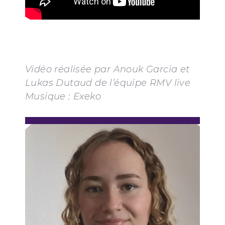
Vidéo réalisée par Anouk Garcia et
Lukas Dutaud de l’équipe RMV live
Musique : Exeko