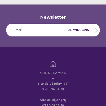
Newsletter
CITÉ DE LA VOIX
–
Site de Vézelay
(89)
03 86 94 84 30
–
Site de Dijon
(21)
03 80 68 23 56